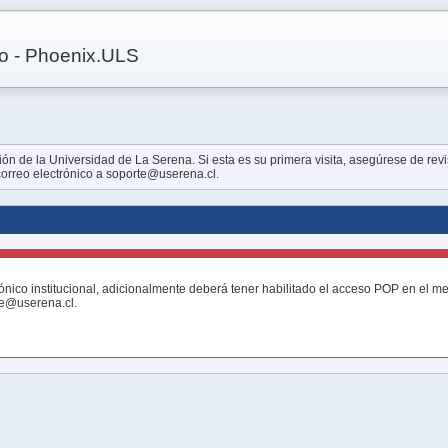
co - Phoenix.ULS
n de la Universidad de La Serena. Si esta es su primera visita, asegúrese de revis
 correo electrónico a soporte@userena.cl.
ónico institucional, adicionalmente deberá tener habilitado el acceso POP en el 
te@userena.cl.